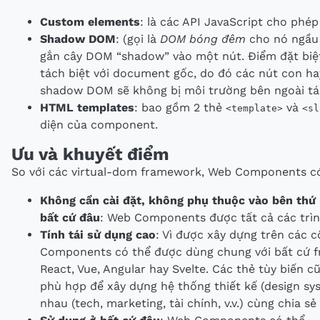
Custom elements
: là các API JavaScript cho phép
Shadow DOM
: (gọi là
DOM bóng đêm
cho nó ngầu 
gắn cây DOM “shadow” vào một nút. Điểm đặt biệ
tách biệt với document gốc, do đó các nút con hay
shadow DOM sẽ không bị môi trường bên ngoài tá
HTML templates
: bao gồm 2 thẻ
và
<template>
<sl
diện của component.
Ưu và khuyết điểm
So với các virtual-dom framework, Web Components c
Không cần cài đặt, không phụ thuộc vào bên thứ 
bất cứ đâu
: Web Components được tất cả các trình
Tính tái sử dụng cao
: Vì được xây dựng trên các 
Components có thể được dùng chung với bất cứ f
React, Vue, Angular hay Svelte. Các thẻ tùy biến c
phù hợp để xây dựng hệ thống thiết kế (design s
nhau (tech, marketing, tài chính, v.v.) cùng chia s