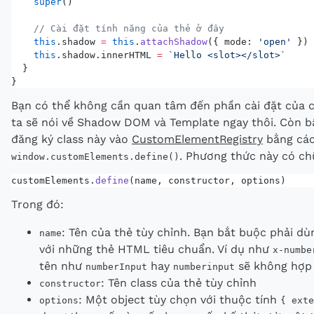
    super
()
    // Cài đặt tính năng của thẻ ở đây
    this
.shadow 
=
 this
.
attachShadow
({ mode: 
'open'
 })
    this
.shadow.innerHTML 
=
 `Hello <slot></slot>`
  }
}
Bạn có thể không cần quan tâm đến phần cài đặt của 
ta sẽ nói về Shadow DOM và Template ngay thôi. Còn bâ
đăng ký class này vào
CustomElementRegistry
bằng các
. Phương thức này có ch
window.customElements.define()
customElements.
define
(name, constructor, options)
Trong đó:
: Tên của thẻ tùy chỉnh. Bạn bắt buộc phải d
name
với những thẻ HTML tiêu chuẩn. Ví dụ như
x-numbe
tên như
hay
sẽ không hợp 
numberInput
numberinput
: Tên class của thẻ tùy chỉnh
constructor
: Một object tùy chọn với thuộc tính
options
{ exte