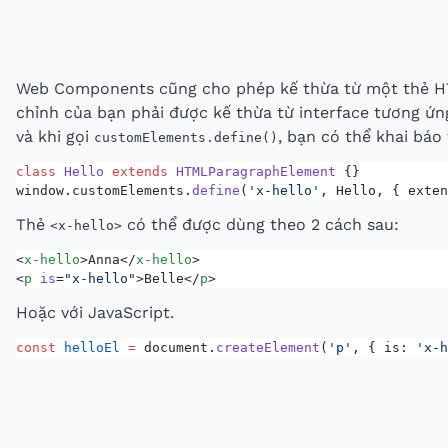
Web Components cũng cho phép kế thừa từ một thẻ HT
chỉnh của bạn phải được kế thừa từ interface tương ứ
và khi gọi
, bạn có thể khai bá
customElements.define()
class
 Hello
 extends
 HTMLParagraphElement
 {}
window.customElements.
define
(
'x-hello'
, Hello, { exten
Thẻ
có thể được dùng theo 2 cách sau:
<x-hello>
<
x-hello
>Anna</
x-hello
>
<
p
 is
=
"x-hello"
>Belle</
p
>
Hoặc với JavaScript.
const
 helloEl
 =
 document.
createElement
(
'p'
, { is: 
'x-h