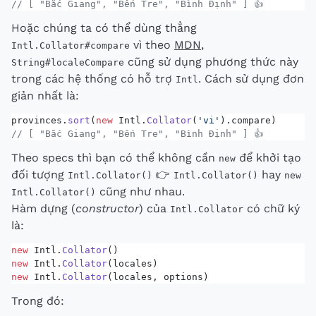
// [ "Bắc Giang", "Bến Tre", "Bình Định" ] 👍
Hoặc chúng ta có thể dùng thẳng
vì theo
MDN
,
Intl.Collator#compare
cũng sử dụng phương thức này
String#localeCompare
trong các hệ thống có hỗ trợ
. Cách sử dụng đơn
Intl
giản nhất là:
provinces.
sort
(
new
 Intl.
Collator
(
'vi'
).compare)
// [ "Bắc Giang", "Bến Tre", "Bình Định" ] 👍
Theo specs thì bạn có thể không cần
để khởi tạo
new
đối tượng
👉
hay
Intl.Collator()
Intl.Collator()
new
cũng như nhau.
Intl.Collator()
Hàm dựng (
constructor
) của
có chữ ký
Intl.Collator
là:
new
 Intl.
Collator
()
new
 Intl.
Collator
(locales)
new
 Intl.
Collator
(locales, options)
Trong đó: