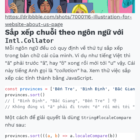
https://dribbble.com/shots/7000116-Illustration-for-
website-about-us-page
Sắp xếp chuỗi theo ngôn ngữ với
Intl.Collator
Mỗi ngôn ngữ đều có quy định về thứ tự sắp xếp
trong bản chữ cái của mình. Ví dụ như tiếng Việt thì
“ă” phải trước “â”, hay “ô” xong rồi mới tới “ư” vậy. Cái
này tiếng Anh gọi là
“collation”
ha. Xem thử việc sắp
xếp các tỉnh thành bằng JavaScript.
const
 provinces
 =
 [
'Bến Tre'
, 
'Bình Định'
, 
'Bắc Giang'
provinces.
sort
()
// [ "Bình Định", "Bắc Giang", "Bến Tre" ] 👎
// Không đúng vì "ă" phải đi trước "ê" rồi mới tới "i"
Một cách để giải quyết là dùng
String#localeCompare
như sau:
provinces.
sort
(((
a
, 
b
) 
=>
 a.
localeCompare
(b))