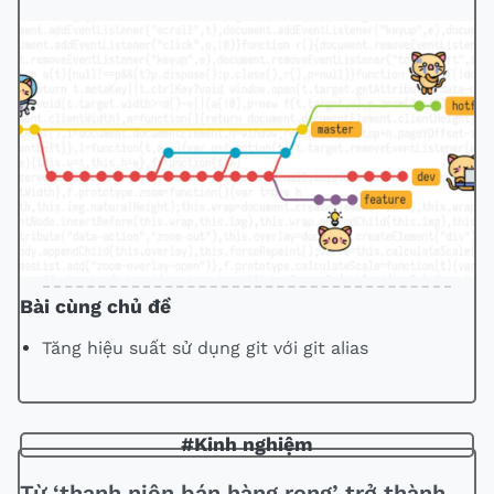
Bài cùng chủ đề
Tăng hiệu suất sử dụng git với git alias
#Kinh nghiệm
Từ ‘thanh niên bán hàng rong’ trở thành