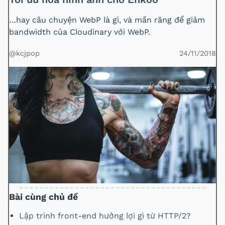
…hay câu chuyện WebP là gì, và mần răng để giảm
bandwidth của Cloudinary với WebP.
@kcjpop
24/11/2018
Bài cùng chủ đề
Lập trình front-end hưởng lợi gì từ HTTP/2?