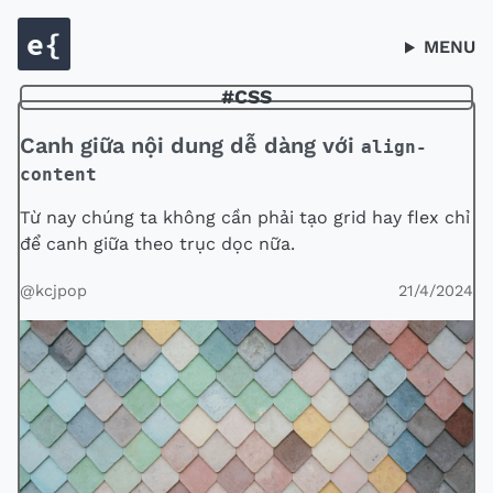
MENU
#CSS
Canh giữa nội dung dễ dàng với
align-
content
Từ nay chúng ta không cần phải tạo grid hay flex chỉ
để canh giữa theo trục dọc nữa.
@kcjpop
21/4/2024