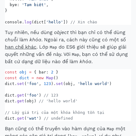
  bye: 
'Tạm biệt'
,
}
console.
log
(dict[
'hello'
]) 
// Xin chào
Tuy nhiên, nếu dùng
object
thì bạn chỉ có thể dùng
chuỗi
làm
khóa
. Ngoài ra, cách này cũng có một số
hạn chế khác
. Lớp
do ES6 giới thiệu sẽ giúp giải
Map
quyết những vấn đề này. Với
, bạn có thể sử dụng
Map
bất cứ dạng dữ liệu nào để làm
khóa
.
const
 obj
 =
 { bar: 
2
 }
const
 dict
 =
 new
 Map
()
dict.
set
(
'foo'
, 
123
).
set
(obj, 
'hello world'
)
dict.
get
(
'foo'
) 
// 123
dict.
get
(obj) 
// 'hello world'
// Lấy giá trị của một khóa không tồn tại
dict.
get
(
'wat'
) 
// undefined
Bạn cũng có thể truyền vào hàm dựng của
một
Map
mảng các cặp giá trị dạng
, ví dụ như