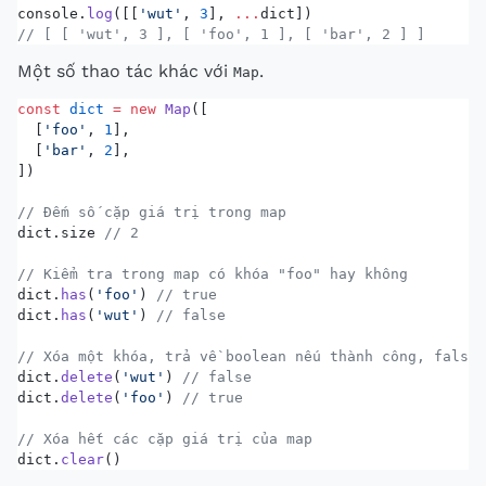
console.
log
([[
'wut'
, 
3
], 
...
dict])
// [ [ 'wut', 3 ], [ 'foo', 1 ], [ 'bar', 2 ] ]
Một số thao tác khác với
.
Map
const
 dict
 =
 new
 Map
([
  [
'foo'
, 
1
],
  [
'bar'
, 
2
],
])
// Đếm số cặp giá trị trong map
dict.size 
// 2
// Kiểm tra trong map có khóa "foo" hay không
dict.
has
(
'foo'
) 
// true
dict.
has
(
'wut'
) 
// false
// Xóa một khóa, trả về boolean nếu thành công, false 
dict.
delete
(
'wut'
) 
// false
dict.
delete
(
'foo'
) 
// true
// Xóa hết các cặp giá trị của map
dict.
clear
()