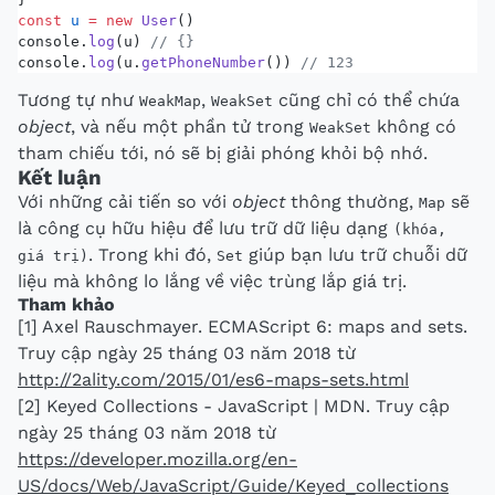
const
 u
 =
 new
 User
()
console.
log
(u) 
// {}
console.
log
(u.
getPhoneNumber
()) 
// 123
Tương tự như
,
cũng chỉ có thể chứa
WeakMap
WeakSet
object
, và nếu một phần tử trong
không có
WeakSet
tham chiếu tới, nó sẽ bị giải phóng khỏi bộ nhớ.
Kết luận
Với những cải tiến so với
object
thông thường,
sẽ
Map
là công cụ hữu hiệu để lưu trữ dữ liệu dạng
(khóa,
. Trong khi đó,
giúp bạn lưu trữ chuỗi dữ
giá trị)
Set
liệu mà không lo lắng về việc trùng lắp giá trị.
Tham khảo
[1] Axel Rauschmayer. ECMAScript 6: maps and sets.
Truy cập ngày 25 tháng 03 năm 2018 từ
http://2ality.com/2015/01/es6-maps-sets.html
[2] Keyed Collections - JavaScript | MDN. Truy cập
ngày 25 tháng 03 năm 2018 từ
https://developer.mozilla.org/en-
US/docs/Web/JavaScript/Guide/Keyed_collections