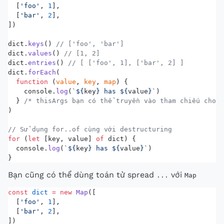
  [
'foo'
, 
1
],
  [
'bar'
, 
2
],
])
dict.
keys
() 
// ['foo', 'bar']
dict.
values
() 
// [1, 2]
dict.
entries
() 
// [ ['foo', 1], ['bar', 2] ]
dict.
forEach
(
  function
 (
value
, 
key
, 
map
) {
    console.
log
(
`${
key
} has ${
value
}`
)
  } 
/* thisArgs bạn có thể truyền vào tham chiếu cho `
)
// Sử dụng for..of cùng với destructuring
for
 (
let
 [key, value] 
of
 dict) {
  console.
log
(
`${
key
} has ${
value
}`
)
}
Bạn cũng có thể dùng toán tử spread
với
...
Map
const
 dict
 =
 new
 Map
([
  [
'foo'
, 
1
],
  [
'bar'
, 
2
],
])