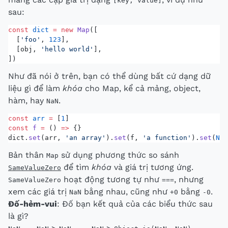
[key, value]
sau:
const
 dict
 =
 new
 Map
([
  [
'foo'
, 
123
],
  [obj, 
'hello world'
],
])
Như đã nói ở trên, bạn có thể dùng bất cứ dạng dữ
liệu gì để làm
khóa
cho Map, kể cả mảng, object,
hàm, hay
.
NaN
const
 arr
 =
 [
1
]
const
 f
 =
 () 
=>
 {}
dict.
set
(arr, 
'an array'
).
set
(f, 
'a function'
).
set
(
NaN
Bản thân
sử dụng phương thức so sánh
Map
để tìm
khóa
và giá trị tương ứng.
SameValueZero
hoạt động tương tự như
, nhưng
SameValueZero
===
xem các giá trị
bằng nhau, cũng như
bằng
.
NaN
+0
-0
Đố-hẻm-vui
: Đố bạn kết quả của các biểu thức sau
là gì?