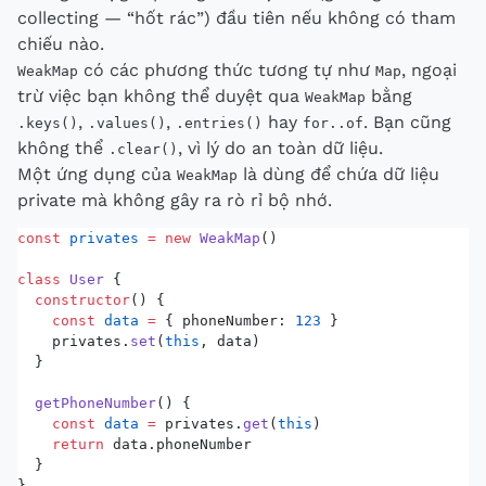
collecting — “hốt rác”) đầu tiên nếu không có tham
chiếu nào.
có các phương thức tương tự như
, ngoại
WeakMap
Map
trừ việc bạn không thể duyệt qua
bằng
WeakMap
,
,
hay
. Bạn cũng
.keys()
.values()
.entries()
for..of
không thể
, vì lý do an toàn dữ liệu.
.clear()
Một ứng dụng của
là dùng để chứa dữ liệu
WeakMap
private mà không gây ra rò rỉ bộ nhớ.
const
 privates
 =
 new
 WeakMap
()
class
 User
 {
  constructor
() {
    const
 data
 =
 { phoneNumber: 
123
 }
    privates.
set
(
this
, data)
  }
  getPhoneNumber
() {
    const
 data
 =
 privates.
get
(
this
)
    return
 data.phoneNumber
  }
}