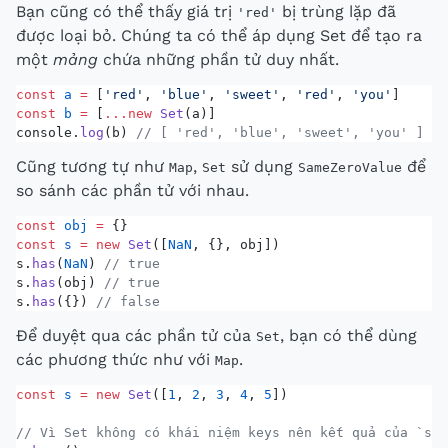
Bạn cũng có thể thấy giá trị
bị trùng lặp đã
'red'
được loại bỏ. Chúng ta có thể áp dụng Set để tạo ra
một
mảng
chứa những phần tử duy nhất.
const
 a
 =
 [
'red'
, 
'blue'
, 
'sweet'
, 
'red'
, 
'you'
]
const
 b
 =
 [
...new
 Set
(a)]
console.
log
(b) 
// [ 'red', 'blue', 'sweet', 'you' ]
Cũng tương tự như
,
sử dụng
để
Map
Set
SameZeroValue
so sánh các phần tử với nhau.
const
 obj
 =
 {}
const
 s
 =
 new
 Set
([
NaN
, {}, obj])
s.
has
(
NaN
) 
// true
s.
has
(obj) 
// true
s.
has
({}) 
// false
Để duyệt qua các phần tử của
, bạn có thể dùng
Set
các phương thức như với
.
Map
const
 s
 =
 new
 Set
([
1
, 
2
, 
3
, 
4
, 
5
])
// Vì Set không có khái niệm keys nên kết quả của `s.k