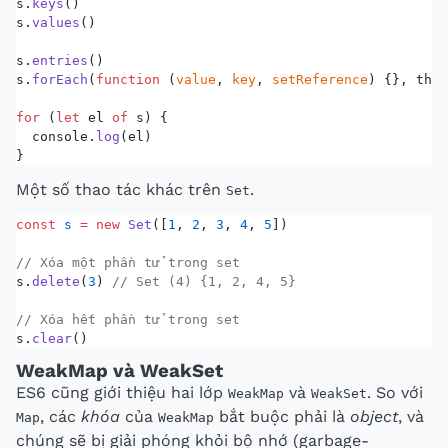
s.
keys
()
s.
values
()
s.
entries
()
s.
forEach
(
function
 (
value
, 
key
, 
setReference
) {}, this
for
 (
let
 el 
of
 s) {
  console.
log
(el)
}
Một số thao tác khác trên
.
Set
const
 s
 =
 new
 Set
([
1
, 
2
, 
3
, 
4
, 
5
])
// Xóa một phần tử trong set
s.
delete
(
3
) 
// Set (4) {1, 2, 4, 5}
// Xóa hết phần tử trong set
s.
clear
()
WeakMap và WeakSet
ES6 cũng giới thiệu hai lớp
và
. So với
WeakMap
WeakSet
, các
khóa
của
bắt buộc phải là
object
, và
Map
WeakMap
chúng sẽ bị giải phóng khỏi bộ nhớ (garbage-