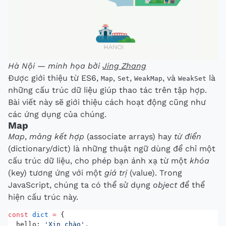
Hà Nội — minh họa bởi
Jing Zhang
Được giới thiệu từ ES6,
,
,
, và
là
Map
Set
WeakMap
WeakSet
những cấu trúc dữ liệu giúp thao tác trên tập hợp.
Bài viết này sẽ giới thiệu cách hoạt động cũng như
các ứng dụng của chúng.
Map
Map
,
mảng kết hợp
(associate arrays) hay
từ điển
(dictionary/dict) là những thuật ngữ dùng để chỉ một
cấu trúc dữ liệu, cho phép bạn ánh xạ từ một
khóa
(key) tương ứng với một
giá trị
(value). Trong
JavaScript, chúng ta có thể sử dụng
object
để thể
hiện cấu trúc này.
const
 dict
 =
 {
  hello: 
'Xin chào'
,