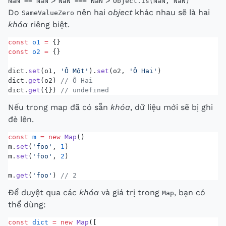
>
>
NaN == NaN
NaN === NaN
Object.is(NaN, NaN)
Do
nên hai
object
khác nhau sẽ là hai
SameValueZero
khóa
riêng biệt.
const
 o1
 =
 {}
const
 o2
 =
 {}
dict.
set
(o1, 
'Ô Một'
).
set
(o2, 
'Ô Hai'
)
dict.
get
(o2) 
// Ô Hai
dict.
get
({}) 
// undefined
Nếu trong map đã có sẵn
khóa
, dữ liệu mới sẽ bị ghi
đè lên.
const
 m
 =
 new
 Map
()
m.
set
(
'foo'
, 
1
)
m.
set
(
'foo'
, 
2
)
m.
get
(
'foo'
) 
// 2
Để duyệt qua các
khóa
và giá trị trong
, bạn có
Map
thể dùng:
const
 dict
 =
 new
 Map
([