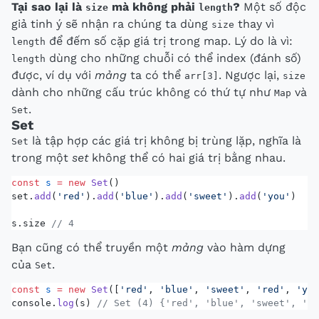
Tại sao lại là
mà không phải
?
Một số độc
size
length
giả tinh ý sẽ nhận ra chúng ta dùng
thay vì
size
để đếm số cặp giá trị trong map. Lý do là vì:
length
dùng cho những chuỗi có thể index (đánh số)
length
được, ví dụ với
mảng
ta có thể
. Ngược lại,
arr[3]
size
dành cho những cấu trúc không có thứ tự như
và
Map
.
Set
Set
là tập hợp các giá trị không bị trùng lặp, nghĩa là
Set
trong một
set
không thể có hai giá trị bằng nhau.
const
 s
 =
 new
 Set
()
set.
add
(
'red'
).
add
(
'blue'
).
add
(
'sweet'
).
add
(
'you'
)
s.size 
// 4
Bạn cũng có thể truyền một
mảng
vào hàm dựng
của
.
Set
const
 s
 =
 new
 Set
([
'red'
, 
'blue'
, 
'sweet'
, 
'red'
, 
'you
console.
log
(s) 
// Set (4) {'red', 'blue', 'sweet', 'yo